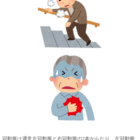
冠動脈は通常左冠動脈と右冠動脈の2本からなり、左冠動脈