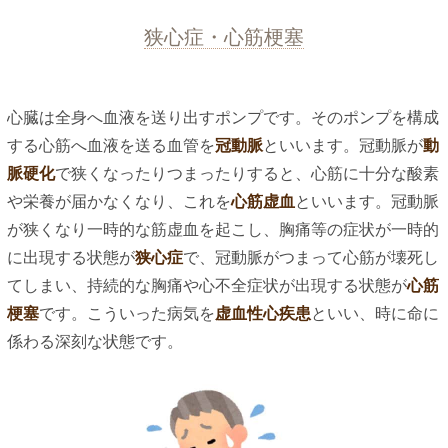
狭心症・心筋梗塞
心臓は全身へ血液を送り出すポンプです。そのポンプを構成
する心筋へ血液を送る血管を
冠動脈
といいます。冠動脈が
動
脈硬化
で狭くなったりつまったりすると、心筋に十分な酸素
や栄養が届かなくなり、これを
心筋虚血
といいます。冠動脈
が狭くなり一時的な筋虚血を起こし、胸痛等の症状が一時的
に出現する状態が
狭心症
で、冠動脈がつまって心筋が壊死し
てしまい、持続的な胸痛や心不全症状が出現する状態が
心筋
梗塞
です。こういった病気を
虚血性心疾患
といい、時に命に
係わる深刻な状態です。