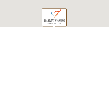
当院について
外来診察医の紹介
診療のご案内
狭心症や心筋梗塞の診断
経鼻胃内視鏡検査のご案内