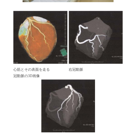
心筋とその表面を走る
右冠動脈
冠動脈の3D画像